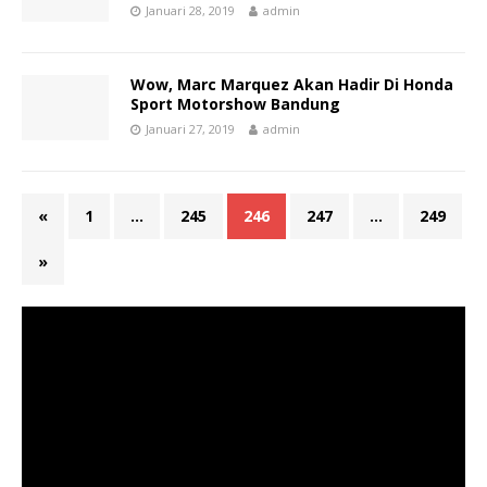
Januari 28, 2019
admin
Wow, Marc Marquez Akan Hadir Di Honda
Sport Motorshow Bandung
Januari 27, 2019
admin
«
1
…
245
246
247
…
249
»