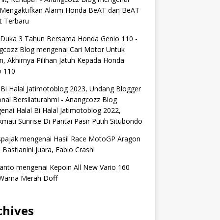
 Mengaktifkan Alarm Honda BeAT dan BeAT
t Terbaru
 Duka 3 Tahun Bersama Honda Genio 110 -
gcozz Blog
mengenai
Cari Motor Untuk
n, Akhirnya Pilihan Jatuh Kepada Honda
o 110
 Bi Halal Jatimotoblog 2023, Undang Blogger
nal Bersilaturahmi - Anangcozz Blog
enai
Halal Bi Halal Jatimotoblog 2022,
mati Sunrise Di Pantai Pasir Putih Situbondo
spajak
mengenai
Hasil Race MotoGP Aragon
 Bastianini Juara, Fabio Crash!
anto
mengenai
Kepoin All New Vario 160
Warna Merah Doff
chives