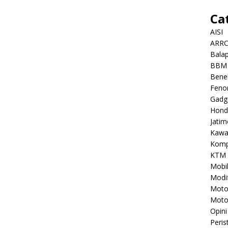
Ca
AISI
ARR
Balap
BBM
Benel
Feno
Gadg
Hond
Jatim
Kawa
Komp
KTM
Mobi
Modif
Mot
Moto
Opini
Peris