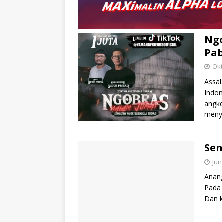
Ngo
Pab
Okt
Assal
Indon
angke
meny
Sem
Jun
Anang
Pada 
Dan 