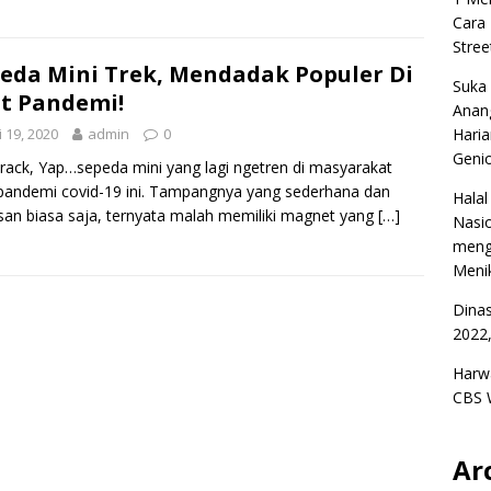
Cara
Stree
eda Mini Trek, Mendadak Populer Di
Suka
t Pandemi!
Anan
i 19, 2020
admin
0
Haria
Geni
track, Yap…sepeda mini yang lagi ngetren di masyarakat
pandemi covid-19 ini. Tampangnya yang sederhana dan
Halal
san biasa saja, ternyata malah memiliki magnet yang
[…]
Nasio
meng
Menik
Dina
2022,
Harw
CBS 
Ar