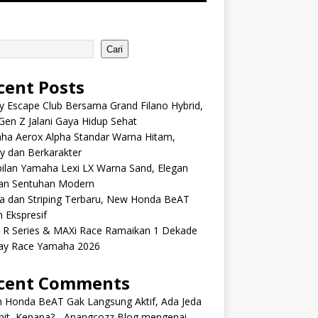
Cari
cent Posts
y Escape Club Bersama Grand Filano Hybrid,
Gen Z Jalani Gaya Hidup Sehat
ha Aerox Alpha Standar Warna Hitam,
y dan Berkarakter
ilan Yamaha Lexi LX Warna Sand, Elegan
an Sentuhan Modern
a dan Striping Terbaru, New Honda BeAT
 Ekspresif
s R Series & MAXi Race Ramaikan 1 Dekade
ay Race Yamaha 2026
cent Comments
m Honda BeAT Gak Langsung Aktif, Ada Jeda
it, Kenapa? - Anangcozz Blog
mengenai