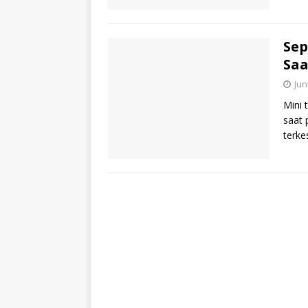
Sep
Saa
Jun
Mini 
saat 
terke