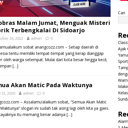
Cari
bras Malam Jumat, Menguak Misteri
rik Terbengkalai Di Sidoarjo
Re
ober 26, 2022
admin
0
Class
amualaikum sobat anangcozz.com – Setiap daerah di
Ajak 
esia tentu memiliki tempat-tempat yang kerap dianggap
Yama
r oleh warga setempat. Mulai dari kota besar hingga kecil,
Sport
impan
[…]
Tamp
deng
Warn
ua Akan Matic Pada Waktunya
Makin
Kela
i 25, 2020
admin
0
Sund
cozz.com – Assalamu’alaikum sobat, “Semua Akan Matic
Waktunya” slogan ini sudah tak asing lagi oleh kita ya gaes.
Re
kayaknya itu memang benar adanya
[…]
Alar
1 Men