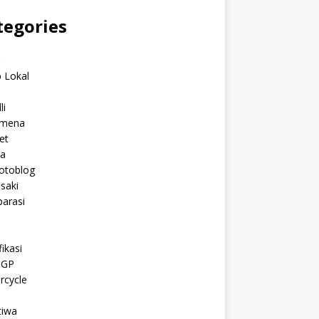
tegories
C
 Lokal
li
mena
et
a
otoblog
saki
arasi
l
ikasi
oGP
rcycle
tiwa