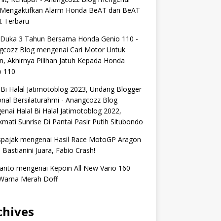
 Mengaktifkan Alarm Honda BeAT dan BeAT
t Terbaru
 Duka 3 Tahun Bersama Honda Genio 110 -
gcozz Blog
mengenai
Cari Motor Untuk
n, Akhirnya Pilihan Jatuh Kepada Honda
o 110
 Bi Halal Jatimotoblog 2023, Undang Blogger
nal Bersilaturahmi - Anangcozz Blog
enai
Halal Bi Halal Jatimotoblog 2022,
mati Sunrise Di Pantai Pasir Putih Situbondo
spajak
mengenai
Hasil Race MotoGP Aragon
 Bastianini Juara, Fabio Crash!
anto
mengenai
Kepoin All New Vario 160
Warna Merah Doff
chives