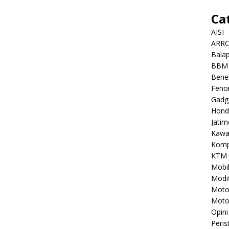
Ca
AISI
ARR
Balap
BBM
Benel
Feno
Gadg
Hond
Jatim
Kawa
Komp
KTM
Mobi
Modif
Mot
Moto
Opini
Peris