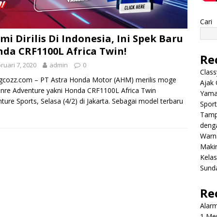
Cari
mi Dirilis Di Indonesia, Ini Spek Baru
da CRF1100L Africa Twin!
Re
ruari 7, 2020
admin
0
Class
gcozz.com – PT Astra Honda Motor (AHM) merilis moge
Ajak 
nre Adventure yakni Honda CRF1100L Africa Twin
Yama
ture Sports, Selasa (4/2) di Jakarta. Sebagai model terbaru
Sport
Tamp
deng
Warn
Makin
Kela
Sund
Re
Alar
1 Men