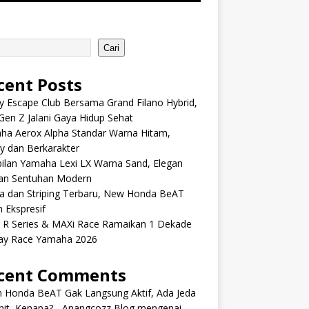
Cari
cent Posts
y Escape Club Bersama Grand Filano Hybrid,
Gen Z Jalani Gaya Hidup Sehat
ha Aerox Alpha Standar Warna Hitam,
y dan Berkarakter
ilan Yamaha Lexi LX Warna Sand, Elegan
an Sentuhan Modern
a dan Striping Terbaru, New Honda BeAT
 Ekspresif
s R Series & MAXi Race Ramaikan 1 Dekade
ay Race Yamaha 2026
cent Comments
m Honda BeAT Gak Langsung Aktif, Ada Jeda
it, Kenapa? - Anangcozz Blog
mengenai