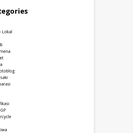
tegories
C
 Lokal
li
mena
et
a
otoblog
saki
arasi
l
ikasi
oGP
rcycle
tiwa