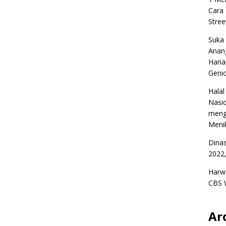
Cara
Stree
Suka
Anan
Haria
Geni
Halal
Nasio
meng
Menik
Dina
2022,
Harw
CBS 
Ar