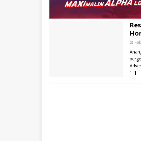
Res
Hon
Feb
Anan
berge
Adven
[…]