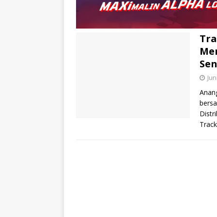
Tra
Men
Sen
Jun
Anan
bersa
Distr
Trac