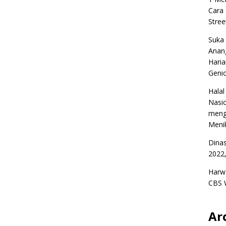
Cara
Stree
Suka
Anan
Haria
Geni
Halal
Nasio
meng
Menik
Dina
2022,
Harw
CBS 
Ar