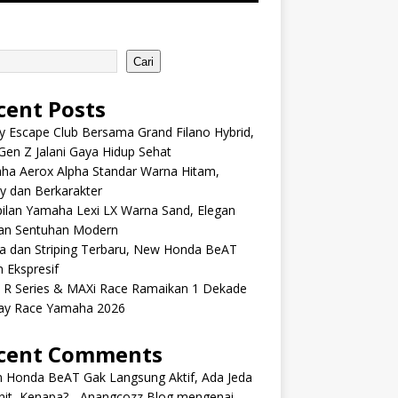
Cari
cent Posts
y Escape Club Bersama Grand Filano Hybrid,
Gen Z Jalani Gaya Hidup Sehat
ha Aerox Alpha Standar Warna Hitam,
y dan Berkarakter
ilan Yamaha Lexi LX Warna Sand, Elegan
an Sentuhan Modern
a dan Striping Terbaru, New Honda BeAT
 Ekspresif
s R Series & MAXi Race Ramaikan 1 Dekade
ay Race Yamaha 2026
cent Comments
m Honda BeAT Gak Langsung Aktif, Ada Jeda
it, Kenapa? - Anangcozz Blog
mengenai