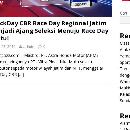
Cari
ckDay CBR Race Day Regional Jatim
jadi Ajang Seleksi Menuju Race Day
Re
tul
Class
i 23, 2019
admin
0
Ajak 
gcozz.com – Masbro, PT. Astra Honda Motor (AHM)
Yama
ma jaringannya PT. Mitra Pinasthika Mulia selaku
Sport
ibutor sepeda motor wilayah Jatim dan NTT, menggelar
Tamp
kDay CBR
[…]
deng
Warn
Makin
Kela
Sund
Re
Alar
1 Men