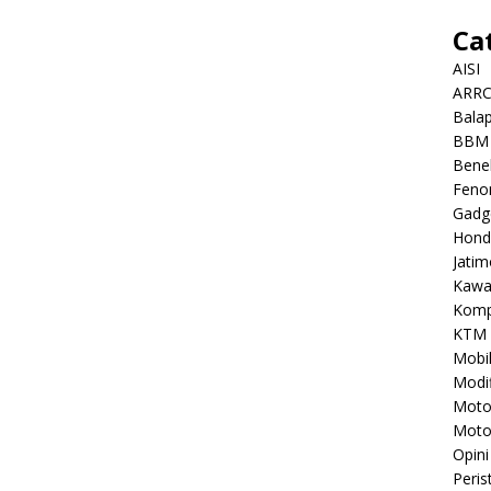
Ca
AISI
ARR
Balap
BBM
Benel
Feno
Gadg
Hond
Jatim
Kawa
Komp
KTM
Mobi
Modif
Mot
Moto
Opini
Peris