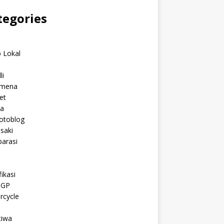
tegories
C
 Lokal
li
mena
et
a
otoblog
saki
arasi
l
ikasi
oGP
rcycle
tiwa