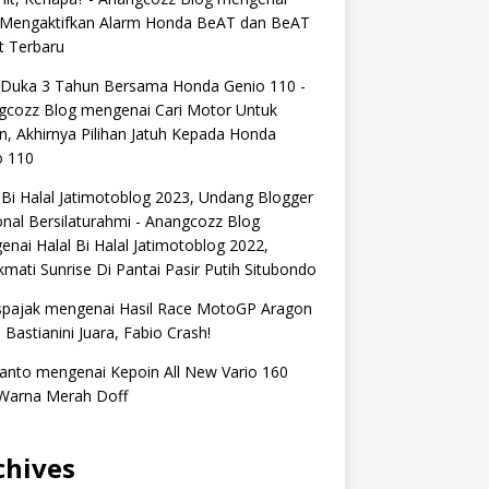
 Mengaktifkan Alarm Honda BeAT dan BeAT
t Terbaru
 Duka 3 Tahun Bersama Honda Genio 110 -
gcozz Blog
mengenai
Cari Motor Untuk
n, Akhirnya Pilihan Jatuh Kepada Honda
o 110
 Bi Halal Jatimotoblog 2023, Undang Blogger
nal Bersilaturahmi - Anangcozz Blog
enai
Halal Bi Halal Jatimotoblog 2022,
mati Sunrise Di Pantai Pasir Putih Situbondo
spajak
mengenai
Hasil Race MotoGP Aragon
 Bastianini Juara, Fabio Crash!
anto
mengenai
Kepoin All New Vario 160
Warna Merah Doff
chives