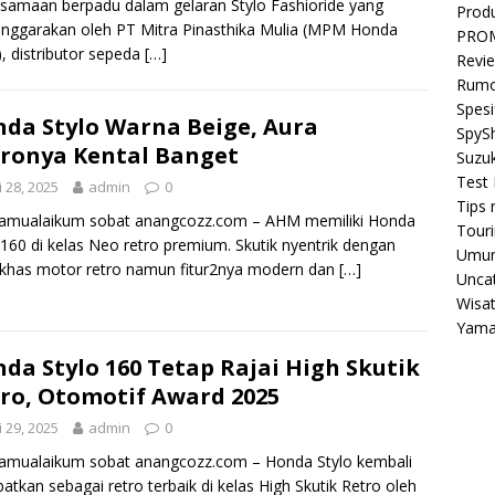
samaan berpadu dalam gelaran Stylo Fashioride yang
Prod
enggarakan oleh PT Mitra Pinasthika Mulia (MPM Honda
PRO
), distributor sepeda
[…]
Revi
Rumo
Spesi
da Stylo Warna Beige, Aura
SpyS
ronya Kental Banget
Suzuk
Test 
i 28, 2025
admin
0
Tips 
lamualaikum sobat anangcozz.com – AHM memiliki Honda
Tour
 160 di kelas Neo retro premium. Skutik nyentrik dengan
Umu
khas motor retro namun fitur2nya modern dan
[…]
Unca
Wisa
Yam
da Stylo 160 Tetap Rajai High Skutik
ro, Otomotif Award 2025
 29, 2025
admin
0
amualaikum sobat anangcozz.com – Honda Stylo kembali
batkan sebagai retro terbaik di kelas High Skutik Retro oleh