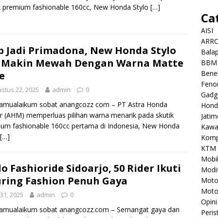
k premium fashionable 160cc, New Honda Stylo
[…]
Ca
AISI
ARR
p Jadi Primadona, New Honda Stylo
Balap
0 Makin Mewah Dengan Warna Matte
BBM
Benel
e
Feno
stus 22, 2025
admin
0
Gadg
lamualaikum sobat anangcozz com – PT Astra Honda
Hond
 (AHM) memperluas pilihan warna menarik pada skutik
Jatim
um fashionable 160cc pertama di Indonesia, New Honda
Kawa
[…]
Komp
KTM
Mobi
lo Fashioride Sidoarjo, 50 Rider Ikuti
Modif
ring Fashion Penuh Gaya
Mot
Moto
i 31, 2025
admin
0
Opini
lamualaikum sobat anangcozz.com – Semangat gaya dan
Peris