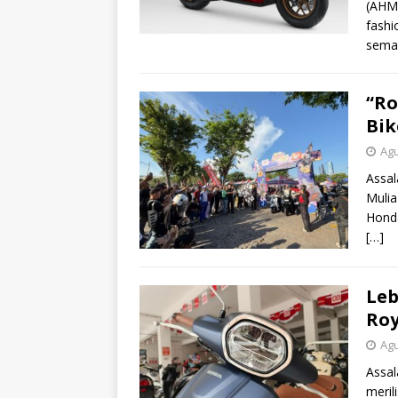
(AHM)
fashi
sema
“Ro
Bik
Agu
Assal
Mulia
Honda
[…]
Leb
Roy
Agu
Assa
meril