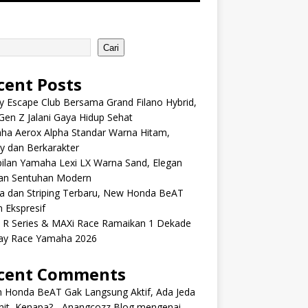
Cari
cent Posts
y Escape Club Bersama Grand Filano Hybrid,
Gen Z Jalani Gaya Hidup Sehat
ha Aerox Alpha Standar Warna Hitam,
y dan Berkarakter
ilan Yamaha Lexi LX Warna Sand, Elegan
an Sentuhan Modern
a dan Striping Terbaru, New Honda BeAT
 Ekspresif
s R Series & MAXi Race Ramaikan 1 Dekade
ay Race Yamaha 2026
cent Comments
m Honda BeAT Gak Langsung Aktif, Ada Jeda
it, Kenapa? - Anangcozz Blog
mengenai