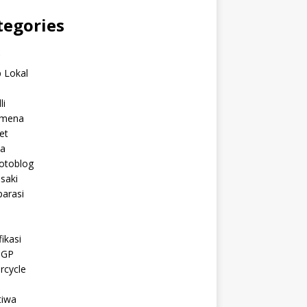
tegories
C
 Lokal
li
mena
et
a
otoblog
saki
arasi
l
ikasi
oGP
rcycle
tiwa