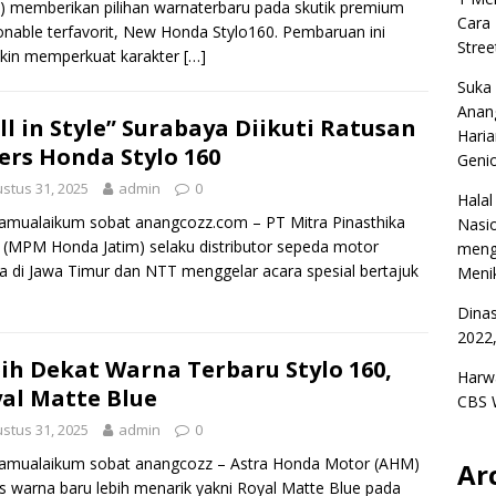
 memberikan pilihan warnaterbaru pada skutik premium
Cara
onable terfavorit, New Honda Stylo160. Pembaruan ini
Stree
kin memperkuat karakter
[…]
Suka
Anan
ll in Style” Surabaya Diikuti Ratusan
Haria
ers Honda Stylo 160
Geni
stus 31, 2025
admin
0
Halal
amualaikum sobat anangcozz.com – PT Mitra Pinasthika
Nasio
 (MPM Honda Jatim) selaku distributor sepeda motor
meng
 di Jawa Timur dan NTT menggelar acara spesial bertajuk
Menik
Dina
2022,
ih Dekat Warna Terbaru Stylo 160,
Harw
al Matte Blue
CBS 
stus 31, 2025
admin
0
lamualaikum sobat anangcozz – Astra Honda Motor (AHM)
Ar
is warna baru lebih menarik yakni Royal Matte Blue pada