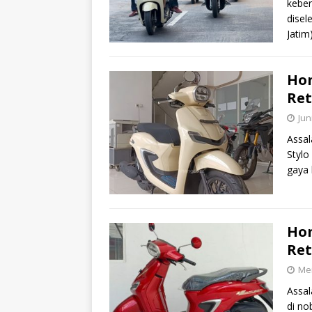
keber
disel
Jatim
Hon
Ret
Jun
Assa
Stylo
gaya 
Hon
Ret
Mei
Assal
di no