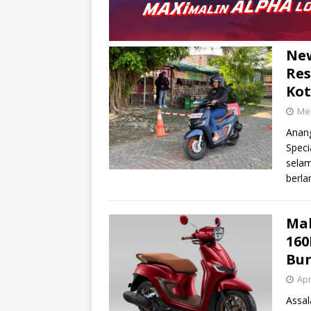
New
Res
Ko
Mei
Anan
Speci
selam
berl
Mak
160
Bu
Apr
Assa