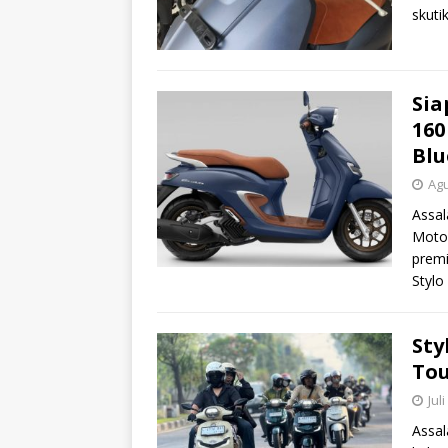
skuti
Sia
16
Blu
Agu
Assa
Motor
premi
Stylo
Sty
Tou
Jul
Assa