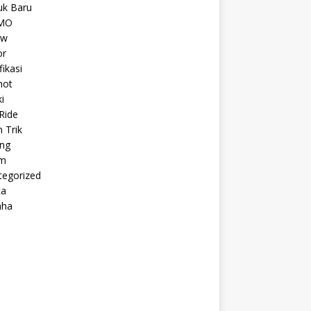
uk Baru
MO
ew
r
fikasi
hot
i
Ride
n Trik
ing
m
tegorized
ta
aha