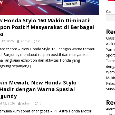
Cari
 Honda Stylo 160 Makin Diminati!
pon Positif Masyarakat di Berbagai
Re
ta
Class
 12, 2026
admin
0
Ajak 
gcozz.com – New Honda Stylo 160 dengan warna terbaru
Yama
al Burgundy mendapat respon positif dari masyarakat
Sport
a rangkaian exhibition dan aktivitas Honda yang
Tamp
angsung sepanjang
[…]
deng
Warn
Makin
in Mewah, New Honda Stylo
Kela
Hadir dengan Warna Spesial
Sund
rgundy
Re
il 12, 2026
admin
0
Alar
lamualaikum sobat anangcozz – PT Astra Honda Motor
1 Men