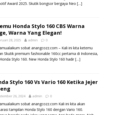
tif Award 2025. Skutik bongsor bergaya Neo
[…]
emu Honda Stylo 160 CBS Warna
ge, Warna Yang Elegan!
ruari 28, 2025
admin
0
amualaikum sobat anangcozz.com – Kali ini kita ketemu
n Skutik premium fashionable 160cc pertama di Indonesia,
onda Stylo 160. New Honda Stylo 160 hadir
[…]
da Stylo 160 Vs Vario 160 Ketika Jejer
reng
tember 26, 2024
admin
0
amualaikum sobat anangcozz.com Kali ini kita akan
rasi tampilan Honda Stylo 160 dengan Vario 160.