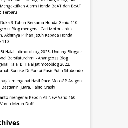
 Mengaktifkan Alarm Honda BeAT dan BeAT
t Terbaru
 Duka 3 Tahun Bersama Honda Genio 110 -
gcozz Blog
mengenai
Cari Motor Untuk
n, Akhirnya Pilihan Jatuh Kepada Honda
o 110
 Bi Halal Jatimotoblog 2023, Undang Blogger
nal Bersilaturahmi - Anangcozz Blog
enai
Halal Bi Halal Jatimotoblog 2022,
mati Sunrise Di Pantai Pasir Putih Situbondo
spajak
mengenai
Hasil Race MotoGP Aragon
 Bastianini Juara, Fabio Crash!
anto
mengenai
Kepoin All New Vario 160
Warna Merah Doff
chives