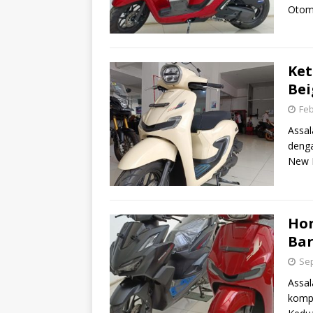
Otomo
Ket
Bei
Feb
Assal
denga
New H
Hon
Ba
Sep
Assal
kompa