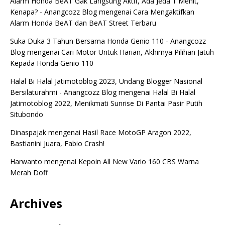
Alarm Honda BeAT Gak Langsung Aktif, Ada Jeda 1 Menit,
Kenapa? - Anangcozz Blog
mengenai
Cara Mengaktifkan
Alarm Honda BeAT dan BeAT Street Terbaru
Suka Duka 3 Tahun Bersama Honda Genio 110 - Anangcozz
Blog
mengenai
Cari Motor Untuk Harian, Akhirnya Pilihan Jatuh
Kepada Honda Genio 110
Halal Bi Halal Jatimotoblog 2023, Undang Blogger Nasional
Bersilaturahmi - Anangcozz Blog
mengenai
Halal Bi Halal
Jatimotoblog 2022, Menikmati Sunrise Di Pantai Pasir Putih
Situbondo
Dinaspajak
mengenai
Hasil Race MotoGP Aragon 2022,
Bastianini Juara, Fabio Crash!
Harwanto
mengenai
Kepoin All New Vario 160 CBS Warna
Merah Doff
Archives