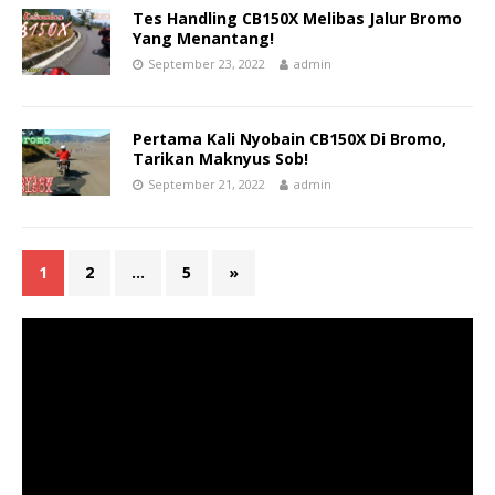
Tes Handling CB150X Melibas Jalur Bromo
Yang Menantang!
September 23, 2022
admin
Pertama Kali Nyobain CB150X Di Bromo,
Tarikan Maknyus Sob!
September 21, 2022
admin
1
2
…
5
»