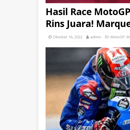
Hasil Race MotoGP 
Rins Juara! Marqu
Oktober 16, 2022
admin
MotoGP
,
M