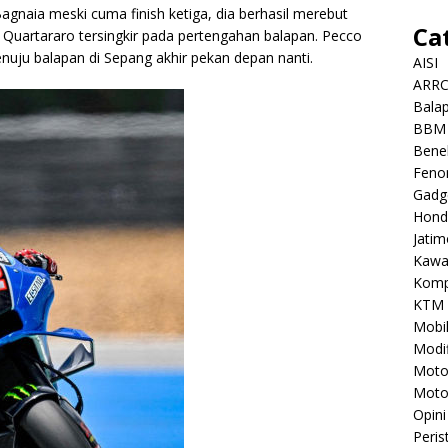
gnaia meski cuma finish ketiga, dia berhasil merebut
Ca
Quartararo tersingkir pada pertengahan balapan. Pecco
nuju balapan di Sepang akhir pekan depan nanti.
AISI
ARR
Balap
BBM
Benel
Feno
Gadg
Hond
Jatim
Kawa
Komp
KTM
Mobi
Modif
Mot
Moto
Opini
Peris