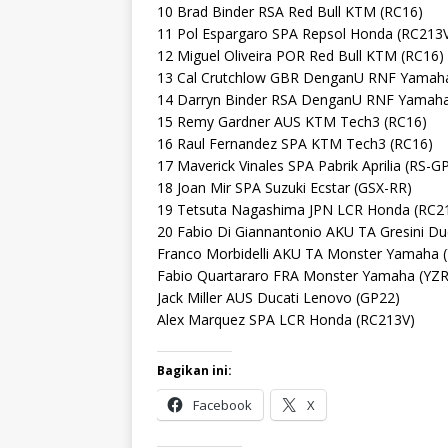
10 Brad Binder RSA Red Bull KTM (RC16)
11 Pol Espargaro SPA Repsol Honda (RC213
12 Miguel Oliveira POR Red Bull KTM (RC16)
13 Cal Crutchlow GBR DenganU RNF Yamah
14 Darryn Binder RSA DenganU RNF Yamah
15 Remy Gardner AUS KTM Tech3 (RC16)
16 Raul Fernandez SPA KTM Tech3 (RC16)
17 Maverick Vinales SPA Pabrik Aprilia (RS-G
18 Joan Mir SPA Suzuki Ecstar (GSX-RR)
19 Tetsuta Nagashima JPN LCR Honda (RC2
20 Fabio Di Giannantonio AKU TA Gresini Du
Franco Morbidelli AKU TA Monster Yamaha 
Fabio Quartararo FRA Monster Yamaha (YZ
Jack Miller AUS Ducati Lenovo (GP22)
Alex Marquez SPA LCR Honda (RC213V)
Bagikan ini:
Facebook
X