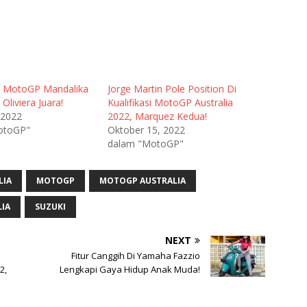
e MotoGP Mandalika
Jorge Martin Pole Position Di
 Oliviera Juara!
Kualifikasi MotoGP Australia
 2022
2022, Marquez Kedua!
otoGP"
Oktober 15, 2022
dalam "MotoGP"
LIA
MOTOGP
MOTOGP AUSTRALIA
IA
SUZUKI
NEXT
Fitur Canggih Di Yamaha Fazzio
2,
Lengkapi Gaya Hidup Anak Muda!