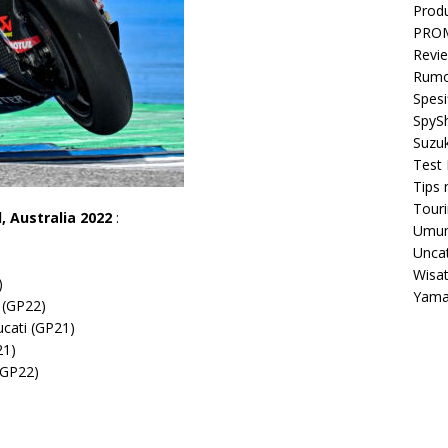
Prod
PRO
Revi
Rumo
Spesi
SpyS
Suzuk
Test 
Tips 
Tour
d, Australia 2022
:
Umu
Unca
Wisa
)
Yam
 (GP22)
cati (GP21)
21)
(GP22)