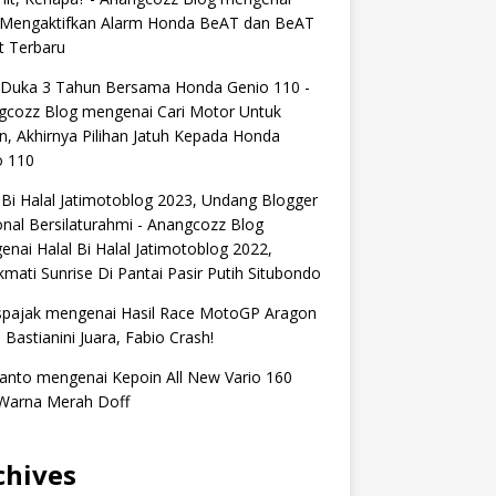
 Mengaktifkan Alarm Honda BeAT dan BeAT
t Terbaru
 Duka 3 Tahun Bersama Honda Genio 110 -
gcozz Blog
mengenai
Cari Motor Untuk
n, Akhirnya Pilihan Jatuh Kepada Honda
o 110
 Bi Halal Jatimotoblog 2023, Undang Blogger
nal Bersilaturahmi - Anangcozz Blog
enai
Halal Bi Halal Jatimotoblog 2022,
mati Sunrise Di Pantai Pasir Putih Situbondo
spajak
mengenai
Hasil Race MotoGP Aragon
 Bastianini Juara, Fabio Crash!
anto
mengenai
Kepoin All New Vario 160
Warna Merah Doff
chives