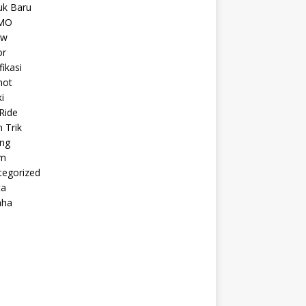
uk Baru
MO
ew
r
fikasi
hot
i
Ride
n Trik
ing
m
tegorized
ta
aha