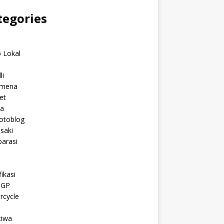
tegories
C
 Lokal
li
mena
et
a
otoblog
saki
arasi
l
ikasi
oGP
rcycle
tiwa