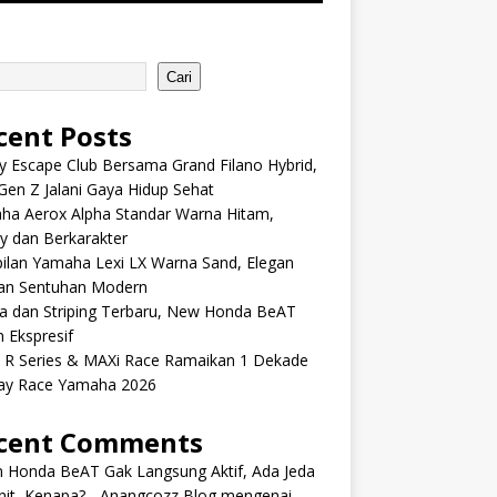
Cari
cent Posts
y Escape Club Bersama Grand Filano Hybrid,
Gen Z Jalani Gaya Hidup Sehat
ha Aerox Alpha Standar Warna Hitam,
y dan Berkarakter
ilan Yamaha Lexi LX Warna Sand, Elegan
an Sentuhan Modern
a dan Striping Terbaru, New Honda BeAT
 Ekspresif
s R Series & MAXi Race Ramaikan 1 Dekade
ay Race Yamaha 2026
cent Comments
m Honda BeAT Gak Langsung Aktif, Ada Jeda
it, Kenapa? - Anangcozz Blog
mengenai