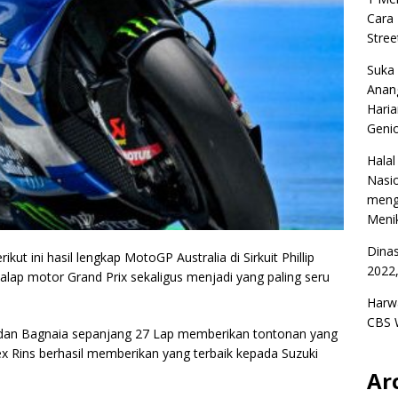
Cara
Stree
Suka
Anan
Haria
Geni
Halal
Nasio
meng
Menik
Dina
t ini hasil lengkap MotoGP Australia di Sirkuit Phillip
2022,
balap motor Grand Prix sekaligus menjadi yang paling seru
Harw
CBS 
z dan Bagnaia sepanjang 27 Lap memberikan tontonan yang
x Rins berhasil memberikan yang terbaik kepada Suzuki
Ar