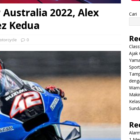
Australia 2022, Alex
Cari
ez Kedua
Re
otorcycle
0
Class
Ajak 
Yama
Sport
Tamp
deng
Warn
Makin
Kela
Sund
Re
Alar
1 Men