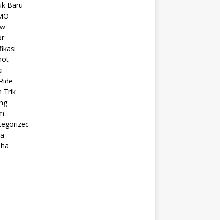
uk Baru
MO
ew
r
fikasi
hot
i
Ride
n Trik
ing
m
tegorized
ta
aha