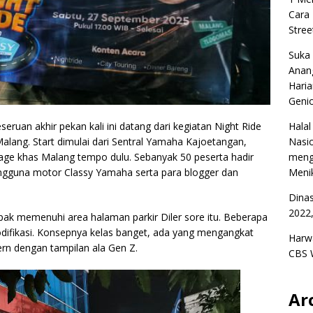
Cara
Stree
Suka
Anan
Haria
Geni
uan akhir pekan kali ini datang dari kegiatan Night Ride
Halal
alang. Start dimulai dari Sentral Yamaha Kajoetangan,
Nasio
tage khas Malang tempo dulu. Sebanyak 50 peserta hadir
meng
engguna motor Classy Yamaha serta para blogger dan
Menik
Dina
2022,
ak memenuhi area halaman parkir Diler sore itu. Beberapa
difikasi. Konsepnya kelas banget, ada yang mengangkat
Harw
ern dengan tampilan ala Gen Z.
CBS 
Ar