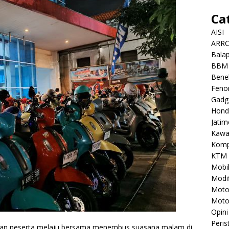
Ca
AISI
ARR
Balap
BBM
Benel
Feno
Gadg
Hond
Jatim
Kawa
Komp
KTM
Mobi
Modif
Mot
Moto
Opini
Peris
an peserta melaju bersama menembus suasana malam di