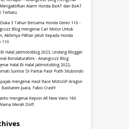
 Mengaktifkan Alarm Honda BeAT dan BeAT
t Terbaru
 Duka 3 Tahun Bersama Honda Genio 110 -
gcozz Blog
mengenai
Cari Motor Untuk
n, Akhirnya Pilihan Jatuh Kepada Honda
o 110
 Bi Halal Jatimotoblog 2023, Undang Blogger
nal Bersilaturahmi - Anangcozz Blog
enai
Halal Bi Halal Jatimotoblog 2022,
mati Sunrise Di Pantai Pasir Putih Situbondo
spajak
mengenai
Hasil Race MotoGP Aragon
 Bastianini Juara, Fabio Crash!
anto
mengenai
Kepoin All New Vario 160
Warna Merah Doff
chives