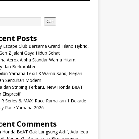
Cari
cent Posts
y Escape Club Bersama Grand Filano Hybrid,
Gen Z Jalani Gaya Hidup Sehat
ha Aerox Alpha Standar Warna Hitam,
y dan Berkarakter
ilan Yamaha Lexi LX Warna Sand, Elegan
an Sentuhan Modern
a dan Striping Terbaru, New Honda BeAT
 Ekspresif
s R Series & MAXi Race Ramaikan 1 Dekade
ay Race Yamaha 2026
cent Comments
m Honda BeAT Gak Langsung Aktif, Ada Jeda
it, Kenapa? - Anangcozz Blog
mengenai