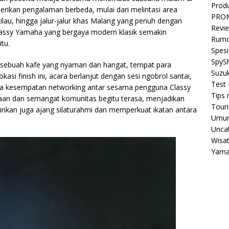
Prod
erikan pengalaman berbeda, mulai dari melintasi area
PRO
ilau, hingga jalur-jalur khas Malang yang penuh dengan
Revi
lassy Yamaha yang bergaya modern klasik semakin
Rumo
tu.
Spesi
SpyS
, sebuah kafe yang nyaman dan hangat, tempat para
Suzuk
okasi finish ini, acara berlanjut dengan sesi ngobrol santai,
Test 
gga kesempatan networking antar sesama pengguna Classy
Tips 
an dan semangat komunitas begitu terasa, menjadikan
Tour
inkan juga ajang silaturahmi dan memperkuat ikatan antara
Umu
Unca
Wisa
Yam