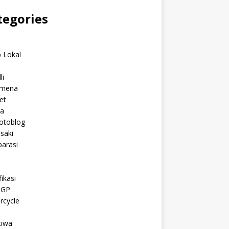
tegories
C
 Lokal
li
mena
et
a
otoblog
saki
arasi
l
ikasi
oGP
rcycle
tiwa