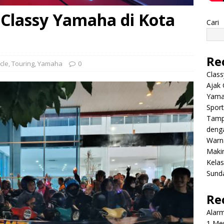
 Classy Yamaha di Kota
Cari
Re
cle
,
Touring
,
Yamaha
0
Class
Ajak 
Yama
Sport
Tamp
deng
Warn
Makin
Kela
Sund
Re
Alar
1 Men