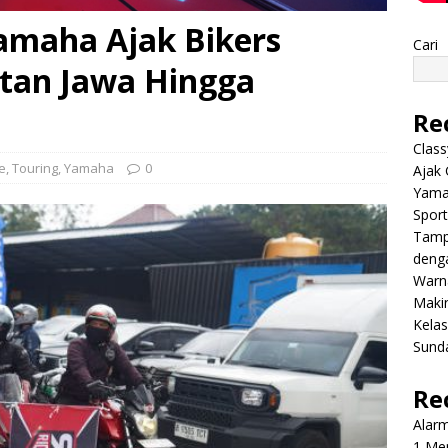
Yamaha Ajak Bikers
Cari
latan Jawa Hingga
Re
Class
e
,
Touring
,
Yamaha
0
Ajak 
Yama
Sport
Tamp
deng
Warn
Makin
Kela
Sund
Re
Alar
1 Men