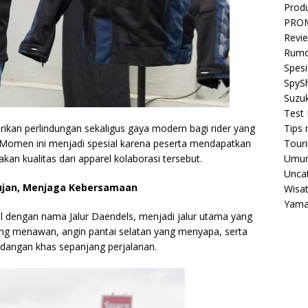
Prod
PRO
Revi
Rumo
Spesi
SpyS
Suzuk
Test 
erikan perlindungan sekaligus gaya modern bagi rider yang
Tips 
an. Momen ini menjadi spesial karena peserta mendapatkan
Tour
n kualitas dari apparel kolaborasi tersebut.
Umu
Unca
ujan, Menjaga Kebersamaan
Wisa
Yam
al dengan nama Jalur Daendels, menjadi jalur utama yang
 yang menawan, angin pantai selatan yang menyapa, serta
dangan khas sepanjang perjalanan.