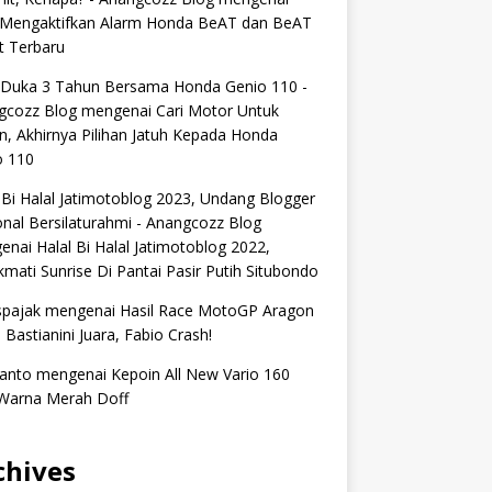
 Mengaktifkan Alarm Honda BeAT dan BeAT
t Terbaru
 Duka 3 Tahun Bersama Honda Genio 110 -
gcozz Blog
mengenai
Cari Motor Untuk
n, Akhirnya Pilihan Jatuh Kepada Honda
o 110
 Bi Halal Jatimotoblog 2023, Undang Blogger
nal Bersilaturahmi - Anangcozz Blog
enai
Halal Bi Halal Jatimotoblog 2022,
mati Sunrise Di Pantai Pasir Putih Situbondo
spajak
mengenai
Hasil Race MotoGP Aragon
 Bastianini Juara, Fabio Crash!
anto
mengenai
Kepoin All New Vario 160
Warna Merah Doff
chives