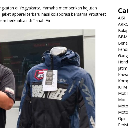
angkatan di Yogyakarta, Yamaha memberikan kejutan
Ca
 jaket apparel terbaru hasil kolaborasi bersama Prostreet
AISI
ar berkualitas di Tanah Air.
ARR
Balap
BBM
Benel
Feno
Gadg
Hond
Jatim
Kawa
Komp
KTM
Mobi
Modif
Mot
Moto
Opini
Peris