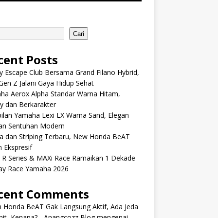
Cari
cent Posts
y Escape Club Bersama Grand Filano Hybrid,
Gen Z Jalani Gaya Hidup Sehat
ha Aerox Alpha Standar Warna Hitam,
y dan Berkarakter
ilan Yamaha Lexi LX Warna Sand, Elegan
an Sentuhan Modern
a dan Striping Terbaru, New Honda BeAT
 Ekspresif
s R Series & MAXi Race Ramaikan 1 Dekade
ay Race Yamaha 2026
cent Comments
m Honda BeAT Gak Langsung Aktif, Ada Jeda
it, Kenapa? - Anangcozz Blog
mengenai