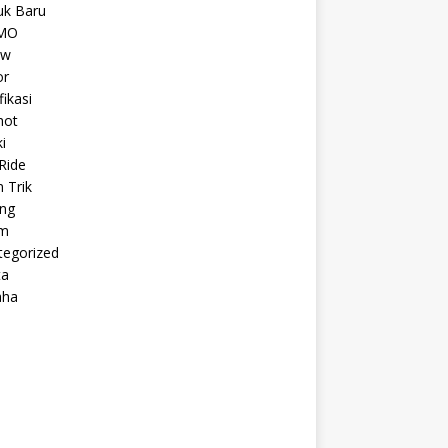
uk Baru
MO
ew
r
fikasi
hot
i
Ride
n Trik
ing
m
tegorized
ta
aha