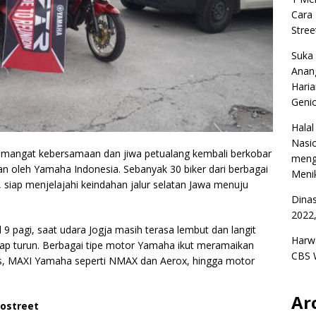
Cara
Stree
Suka
Anan
Haria
Geni
Halal
Nasio
mangat kebersamaan dan jiwa petualang kembali berkobar
meng
an oleh Yamaha Indonesia. Sebanyak 30 biker dari berbagai
Menik
siap menjelajahi keindahan jalur selatan Jawa menuju
Dina
2022,
9 pagi, saat udara Jogja masih terasa lembut dan langit
Harw
 turun. Berbagai tipe motor Yamaha ikut meramaikan
CBS 
eries, MAXI Yamaha seperti NMAX dan Aerox, hingga motor
Ar
rostreet