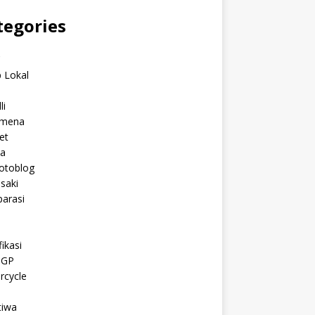
tegories
C
 Lokal
li
mena
et
a
otoblog
saki
arasi
l
ikasi
oGP
rcycle
tiwa