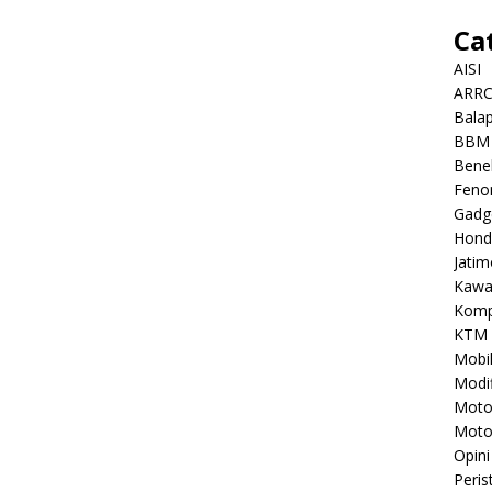
Ca
AISI
ARR
Balap
BBM
Benel
Feno
Gadg
Hond
Jatim
Kawa
Komp
KTM
Mobi
Modif
Mot
Moto
Opini
Peris