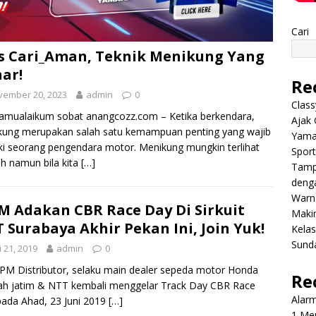
Cari
s Cari_Aman, Teknik Menikung Yang
ar!
Re
vember 20, 2023
admin
0
Class
amualaikum sobat anangcozz.com – Ketika berkendara,
Ajak 
kung merupakan salah satu kemampuan penting yang wajib
Yama
iki seorang pengendara motor. Menikung mungkin terlihat
Sport
 namun bila kita
[…]
Tamp
deng
Warn
 Adakan CBR Race Day Di Sirkuit
Makin
 Surabaya Akhir Pekan Ini, Join Yuk!
Kela
Sund
i 21, 2019
admin
0
M Distributor, selaku main dealer sepeda motor Honda
Re
ah jatim & NTT kembali menggelar Track Day CBR Race
Alar
ada Ahad, 23 Juni 2019
[…]
1 Men