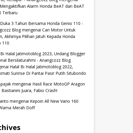
 Mengaktifkan Alarm Honda BeAT dan BeAT
t Terbaru
 Duka 3 Tahun Bersama Honda Genio 110 -
gcozz Blog
mengenai
Cari Motor Untuk
n, Akhirnya Pilihan Jatuh Kepada Honda
o 110
 Bi Halal Jatimotoblog 2023, Undang Blogger
nal Bersilaturahmi - Anangcozz Blog
enai
Halal Bi Halal Jatimotoblog 2022,
mati Sunrise Di Pantai Pasir Putih Situbondo
spajak
mengenai
Hasil Race MotoGP Aragon
 Bastianini Juara, Fabio Crash!
anto
mengenai
Kepoin All New Vario 160
Warna Merah Doff
chives