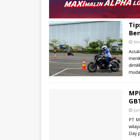
Tip
Ben
No
Assal
meni
dimil
mudah
MPM
GBT
Jun
PT MP
wilay
Day p