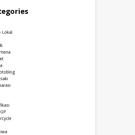
tegories
C
 Lokal
li
mena
et
a
otoblog
saki
arasi
l
ikasi
oGP
rcycle
tiwa