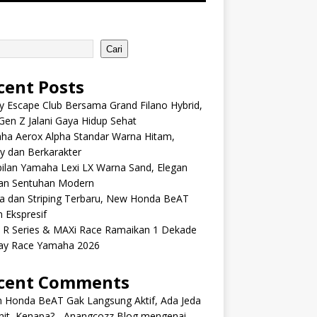
Cari
cent Posts
y Escape Club Bersama Grand Filano Hybrid,
Gen Z Jalani Gaya Hidup Sehat
ha Aerox Alpha Standar Warna Hitam,
y dan Berkarakter
ilan Yamaha Lexi LX Warna Sand, Elegan
an Sentuhan Modern
a dan Striping Terbaru, New Honda BeAT
 Ekspresif
s R Series & MAXi Race Ramaikan 1 Dekade
ay Race Yamaha 2026
cent Comments
m Honda BeAT Gak Langsung Aktif, Ada Jeda
it, Kenapa? - Anangcozz Blog
mengenai