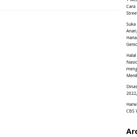
Cara
Stree
Suka
Anan
Haria
Geni
Halal
Nasio
meng
Menik
Dina
2022,
Harw
CBS 
Ar