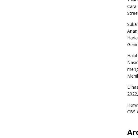
Cara
Stree
Suka
Anan
Haria
Geni
Halal
Nasio
meng
Menik
Dina
2022,
Harw
CBS 
Ar