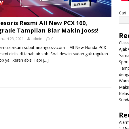
Cari
esoris Resmi All New PCX 160,
rade Tampilan Biar Makin Jooss!
Re
ruari 23, 2021
admin
0
Class
lamu’alaikum sobat anangcozz.com – All New Honda PCX
Ajak 
esmi dirilis di tanah air sob. Soal desain sudah gak ragukan
Yama
sob ya…keren abis. Tapi
[…]
Sport
Tamp
deng
Warn
Makin
Kela
Sund
Re
Alar
1 Men