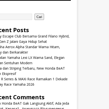
Cari
cent Posts
y Escape Club Bersama Grand Filano Hybrid,
Gen Z Jalani Gaya Hidup Sehat
ha Aerox Alpha Standar Warna Hitam,
y dan Berkarakter
ilan Yamaha Lexi LX Warna Sand, Elegan
an Sentuhan Modern
a dan Striping Terbaru, New Honda BeAT
 Ekspresif
s R Series & MAXi Race Ramaikan 1 Dekade
ay Race Yamaha 2026
cent Comments
m Honda BeAT Gak Langsung Aktif, Ada Jeda
it, Kenapa? - Anangcozz Blog
mengenai