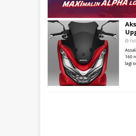
Aks
Upg
Feb
Assa
160 r
lagi 