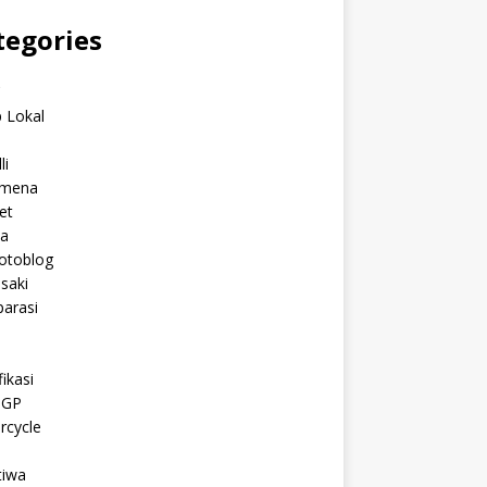
tegories
C
 Lokal
li
mena
et
a
otoblog
saki
arasi
l
ikasi
oGP
rcycle
tiwa