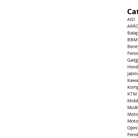
Ca
AISI
ARR
Balap
BBM
Benel
Feno
Gadg
Hond
Jatim
Kawa
Komp
KTM
Mobi
Modif
Mot
Moto
Opini
Peris