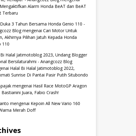
 Mengaktifkan Alarm Honda BeAT dan BeAT
t Terbaru
 Duka 3 Tahun Bersama Honda Genio 110 -
gcozz Blog
mengenai
Cari Motor Untuk
n, Akhirnya Pilihan Jatuh Kepada Honda
o 110
 Bi Halal Jatimotoblog 2023, Undang Blogger
nal Bersilaturahmi - Anangcozz Blog
enai
Halal Bi Halal Jatimotoblog 2022,
mati Sunrise Di Pantai Pasir Putih Situbondo
spajak
mengenai
Hasil Race MotoGP Aragon
 Bastianini Juara, Fabio Crash!
anto
mengenai
Kepoin All New Vario 160
Warna Merah Doff
chives