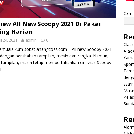
Cari
iew All New Scoopy 2021 Di Pakai
ing Harian
Re
il 24, 2021
admin
0
Class
amualaikum sobat anangcozz.com – All new Scoopy 2021
Ajak 
 dengan perubahan tampilan, mesin dan rangka. Namun,
Yama
 tampilan, masih tetap mempertahankan ciri khas Scoopy
Sport
]
Tamp
deng
Warn
Makin
Kela
Sund
Re
Alar
1 Men