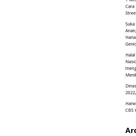
Cara
Stree
Suka
Anan
Haria
Geni
Halal
Nasio
meng
Menik
Dina
2022,
Harw
CBS 
Ar