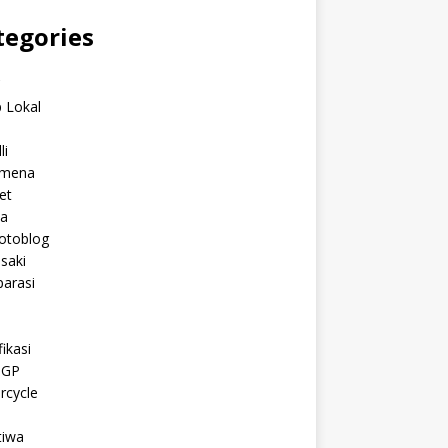
tegories
C
 Lokal
li
mena
et
a
otoblog
saki
arasi
l
ikasi
oGP
rcycle
tiwa