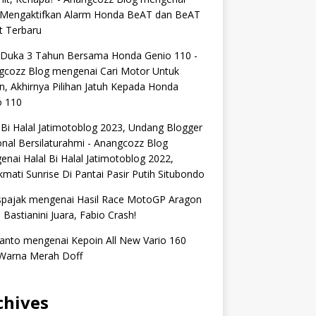
 Mengaktifkan Alarm Honda BeAT dan BeAT
t Terbaru
 Duka 3 Tahun Bersama Honda Genio 110 -
gcozz Blog
mengenai
Cari Motor Untuk
n, Akhirnya Pilihan Jatuh Kepada Honda
o 110
 Bi Halal Jatimotoblog 2023, Undang Blogger
nal Bersilaturahmi - Anangcozz Blog
enai
Halal Bi Halal Jatimotoblog 2022,
mati Sunrise Di Pantai Pasir Putih Situbondo
spajak
mengenai
Hasil Race MotoGP Aragon
 Bastianini Juara, Fabio Crash!
anto
mengenai
Kepoin All New Vario 160
Warna Merah Doff
chives