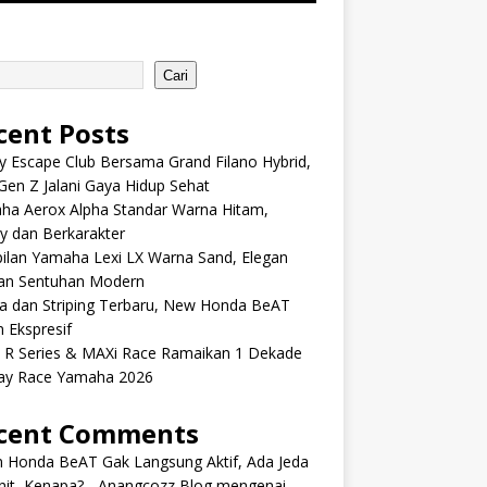
Cari
cent Posts
y Escape Club Bersama Grand Filano Hybrid,
Gen Z Jalani Gaya Hidup Sehat
ha Aerox Alpha Standar Warna Hitam,
y dan Berkarakter
ilan Yamaha Lexi LX Warna Sand, Elegan
an Sentuhan Modern
a dan Striping Terbaru, New Honda BeAT
 Ekspresif
s R Series & MAXi Race Ramaikan 1 Dekade
ay Race Yamaha 2026
cent Comments
m Honda BeAT Gak Langsung Aktif, Ada Jeda
it, Kenapa? - Anangcozz Blog
mengenai