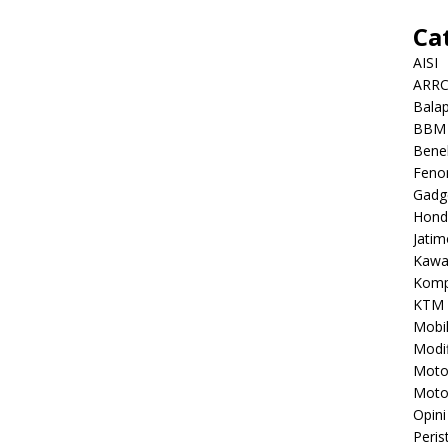
Ca
AISI
ARR
Balap
BBM
Benel
Feno
Gadg
Hond
Jatim
Kawa
Komp
KTM
Mobi
Modif
Mot
Moto
Opini
Peris