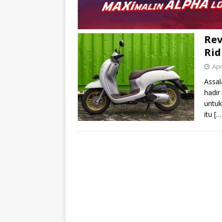
Rev
Rid
Apr
Assal
hadir
untuk
itu
[…