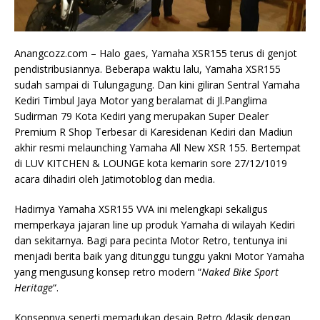
Anangcozz.com – Halo gaes, Yamaha XSR155 terus di genjot
pendistribusiannya. Beberapa waktu lalu, Yamaha XSR155
sudah sampai di Tulungagung. Dan kini giliran Sentral Yamaha
Kediri Timbul Jaya Motor yang beralamat di Jl.Panglima
Sudirman 79 Kota Kediri yang merupakan Super Dealer
Premium R Shop Terbesar di Karesidenan Kediri dan Madiun
akhir resmi melaunching Yamaha All New XSR 155. Bertempat
di LUV KITCHEN & LOUNGE kota kemarin sore 27/12/1019
acara dihadiri oleh Jatimotoblog dan media.
Hadirnya Yamaha XSR155 VVA ini melengkapi sekaligus
memperkaya jajaran line up produk Yamaha di wilayah Kediri
dan sekitarnya. Bagi para pecinta Motor Retro, tentunya ini
menjadi berita baik yang ditunggu tunggu yakni Motor Yamaha
yang mengusung konsep retro modern “
Naked Bike Sport
Heritage
“.
Konsepnya seperti memadukan desain Retro /klasik dengan