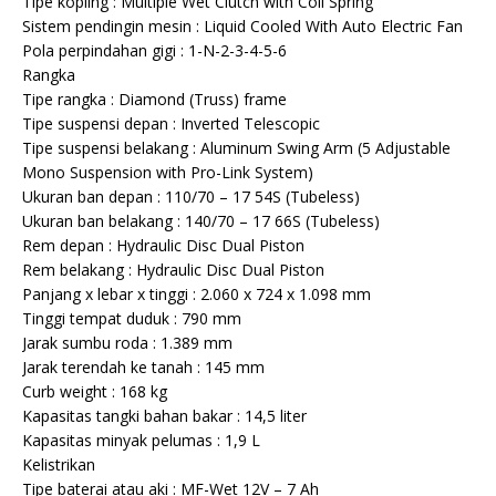
Tipe kopling : Multiple Wet Clutch with Coil Spring
Sistem pendingin mesin : Liquid Cooled With Auto Electric Fan
Pola perpindahan gigi : 1-N-2-3-4-5-6
Rangka
Tipe rangka : Diamond (Truss) frame
Tipe suspensi depan : Inverted Telescopic
Tipe suspensi belakang : Aluminum Swing Arm (5 Adjustable
Mono Suspension with Pro-Link System)
Ukuran ban depan : 110/70 – 17 54S (Tubeless)
Ukuran ban belakang : 140/70 – 17 66S (Tubeless)
Rem depan : Hydraulic Disc Dual Piston
Rem belakang : Hydraulic Disc Dual Piston
Panjang x lebar x tinggi : 2.060 x 724 x 1.098 mm
Tinggi tempat duduk : 790 mm
Jarak sumbu roda : 1.389 mm
Jarak terendah ke tanah : 145 mm
Curb weight : 168 kg
Kapasitas tangki bahan bakar : 14,5 liter
Kapasitas minyak pelumas : 1,9 L
Kelistrikan
Tipe baterai atau aki : MF-Wet 12V – 7 Ah