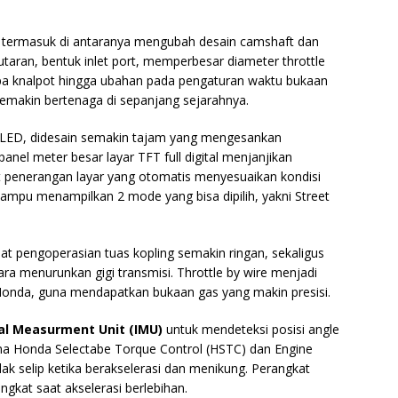
termasuk di antaranya mengubah desain camshaft dan
taran, bentuk inlet port, memperbesar diameter throttle
pipa knalpot hingga ubahan pada pengaturan waktu bukaan
emakin bertenaga di sepanjang sejarahnya.
LED, didesain semakin tajam yang mengesankan
 panel meter besar layar TFT full digital menjanjikan
at penerangan layar yang otomatis menyesuaikan kondisi
 mampu menampilkan 2 mode yang bisa dipilih, yakni Street
t pengoperasian tuas kopling semakin ringan, sekaligus
a menurunkan gigi transmisi. Throttle by wire menjadi
Honda, guna mendapatkan bukaan gas yang makin presisi.
ial Measurment Unit (IMU)
untuk mendeteksi posisi angle
a Honda Selectabe Torque Control (HSTC) dan Engine
ak selip ketika berakselerasi dan menikung. Perangkat
gkat saat akselerasi berlebihan.