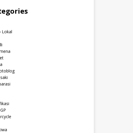
tegories
C
 Lokal
li
mena
et
a
otoblog
saki
arasi
l
ikasi
oGP
rcycle
tiwa