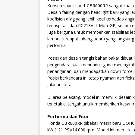
Konsep super sport CBR600RR sangat kuat di
Desain fairing dengan headlight baru yang l
koefisien drag yang lebih kecil terhadap an
terinspirasi dari RC213V di MotoGP, secara e
juga berguna untuk memberikan stabilitas l
lampu, terdapat lubang udara yang langsun
performa.
Posisi dan desain tangki bahan bakar dibuat
pengendara saat menunduk guna meningkatka
penanganan, dan mendapatkan down force m
Posisi berkendara ini tetap nyaman dan fleks
jalanan kota.
Di area belakang, model ini memiliki desain
terletak di tengah untuk memberikan kesan 
Performa dan Fitur
Honda CBR600RR dibekali mesin baru DOHC 5
kW (121 PS)/14.000 rpm. Model ini memiliki 