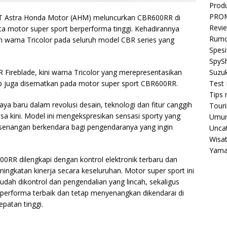
Prod
PRO
T Astra Honda Motor (AHM) meluncurkan CBR600RR di
Revi
ta motor super sport berperforma tinggi. Kehadirannya
Rumo
an warna Tricolor pada seluruh model CBR series yang
Spesi
SpyS
R Fireblade, kini warna Tricolor yang merepresentasikan
Suzuk
ap juga disematkan pada motor super sport CBR600RR.
Test 
Tips 
 baru dalam revolusi desain, teknologi dan fitur canggih
Tour
a kini. Model ini mengekspresikan sensasi sporty yang
Umu
senangan berkendara bagi pengendaranya yang ingin
Unca
Wisa
Yam
R dilengkapi dengan kontrol elektronik terbaru dan
ngkatan kinerja secara keseluruhan. Motor super sport ini
mudah dikontrol dan pengendalian yang lincah, sekaligus
performa terbaik dan tetap menyenangkan dikendarai di
patan tinggi.