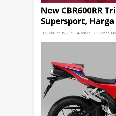
New CBR600RR Tric
Supersport, Harga
Februari 19, 2021
admin
Honda
,
Mo