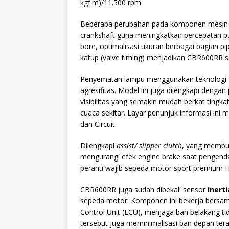
kgf.m)/11.500 rpm.
Beberapa perubahan pada komponen mesin 
crankshaft guna meningkatkan percepatan pu
bore, optimalisasi ukuran berbagai bagian 
katup (valve timing) menjadikan CBR600RR s
Penyematan lampu menggunakan teknologi 
agresifitas. Model ini juga dilengkapi dengan
visibilitas yang semakin mudah berkat tingk
cuaca sekitar. Layar penunjuk informasi ini
dan Circuit.
Dilengkapi
assist/ slipper clutch
, yang membua
mengurangi efek engine brake saat pengendar
peranti wajib sepeda motor sport premium 
CBR600RR juga sudah dibekali sensor
Inert
sepeda motor. Komponen ini bekerja bersam
Control Unit (ECU), menjaga ban belakang tid
tersebut juga meminimalisasi ban depan teran