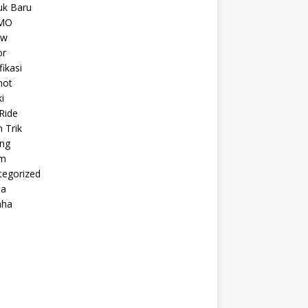
uk Baru
MO
ew
r
fikasi
hot
i
Ride
n Trik
ing
m
tegorized
ta
aha