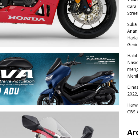
Cara
Stree
Suka
Anan
Haria
Geni
Halal
Nasio
meng
Menik
Dina
2022,
Harw
CBS 
Ar