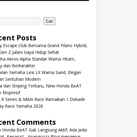
Cari
cent Posts
y Escape Club Bersama Grand Filano Hybrid,
Gen Z Jalani Gaya Hidup Sehat
ha Aerox Alpha Standar Warna Hitam,
y dan Berkarakter
ilan Yamaha Lexi LX Warna Sand, Elegan
an Sentuhan Modern
a dan Striping Terbaru, New Honda BeAT
 Ekspresif
s R Series & MAXi Race Ramaikan 1 Dekade
ay Race Yamaha 2026
cent Comments
m Honda BeAT Gak Langsung Aktif, Ada Jeda
it, Kenapa? - Anangcozz Blog
mengenai