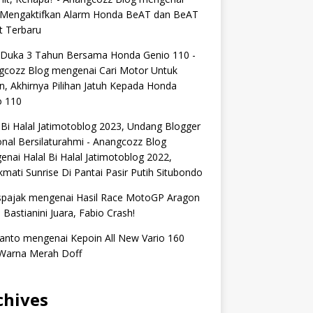
 Mengaktifkan Alarm Honda BeAT dan BeAT
t Terbaru
 Duka 3 Tahun Bersama Honda Genio 110 -
gcozz Blog
mengenai
Cari Motor Untuk
n, Akhirnya Pilihan Jatuh Kepada Honda
o 110
 Bi Halal Jatimotoblog 2023, Undang Blogger
nal Bersilaturahmi - Anangcozz Blog
enai
Halal Bi Halal Jatimotoblog 2022,
mati Sunrise Di Pantai Pasir Putih Situbondo
spajak
mengenai
Hasil Race MotoGP Aragon
 Bastianini Juara, Fabio Crash!
anto
mengenai
Kepoin All New Vario 160
Warna Merah Doff
chives