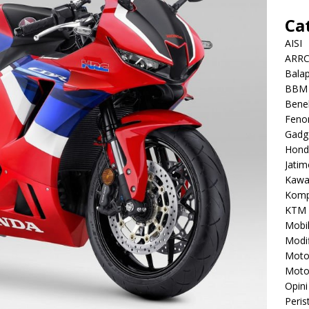
Ca
AISI
ARR
Balap
BBM
Benel
Feno
Gadg
Hond
Jatim
Kawa
Komp
KTM
Mobi
Modif
Mot
Moto
Opini
Peris