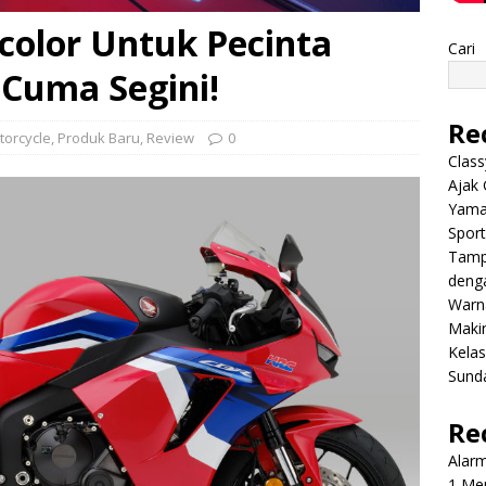
olor Untuk Pecinta
Cari
 Cuma Segini!
Re
torcycle
,
Produk Baru
,
Review
0
Class
Ajak 
Yama
Sport
Tamp
deng
Warn
Makin
Kela
Sund
Re
Alar
1 Men