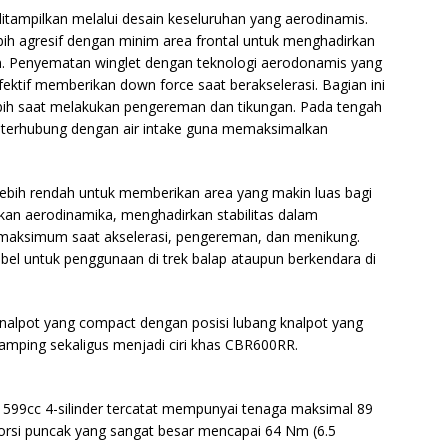
tampilkan melalui desain keseluruhan yang aerodinamis.
ebih agresif dengan minim area frontal untuk menghadirkan
gin. Penyematan winglet dengan teknologi aerodonamis yang
fektif memberikan down force saat berakselerasi. Bagian ini
ebih saat melakukan pengereman dan tikungan. Pada tengah
g terhubung dengan air intake guna memaksimalkan
 lebih rendah untuk memberikan area yang makin luas bagi
n aerodinamika, menghadirkan stabilitas dalam
aksimum saat akselerasi, pengereman, dan menikung.
ibel untuk penggunaan di trek balap ataupun berkendara di
 knalpot yang compact dengan posisi lubang knalpot yang
ramping sekaligus menjadi ciri khas CBR600RR.
99cc 4-silinder tercatat mempunyai tenaga maksimal 89
torsi puncak yang sangat besar mencapai 64 Nm (6.5