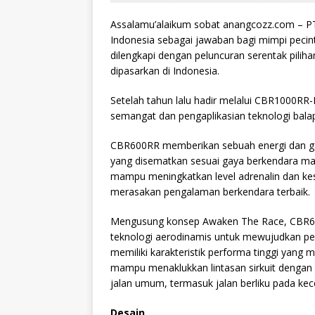
Assalamu’alaikum sobat anangcozz.com – P
Indonesia sebagai jawaban bagi mimpi pecin
dilengkapi dengan peluncuran serentak pilih
dipasarkan di Indonesia.
Setelah tahun lalu hadir melalui CBR1000RR-
semangat dan pengaplikasian teknologi bal
CBR600RR memberikan sebuah energi dan gaya
yang disematkan sesuai gaya berkendara mas
mampu meningkatkan level adrenalin dan ke
merasakan pengalaman berkendara terbaik.
Mengusung konsep Awaken The Race, CBR600R
teknologi aerodinamis untuk mewujudkan peni
memiliki karakteristik performa tinggi yang 
mampu menaklukkan lintasan sirkuit dengan 
jalan umum, termasuk jalan berliku pada kece
Desain