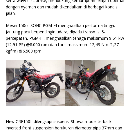
serta wavy disc brake, mendukung kemampuan jelajah optimal
dengan nyaman dan mudah dikendalikan di berbagai kondisi
jalan.
Mesin 150cc SOHC PGM-FI menghasilkan performa tinggi.
Jantung pacu berpendingin udara, dipadu transmisi 5-
percepatan, PGM-FI, menghasilkan tenaga maksimum 9,51 kW
(12,91 PS) @8.000 rpm dan torsi maksimum 12,43 Nm (1,27
kgf.m) @6.500 rpm.
New CRF150L dilengkapi suspensi Showa model terbalik
inverted front suspension berukuran diameter pipa 37mm dan