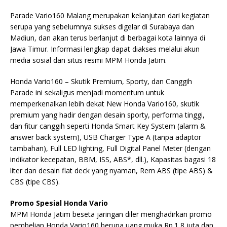
Parade Vario160 Malang merupakan kelanjutan dari kegiatan
serupa yang sebelumnya sukses digelar di Surabaya dan
Madiun, dan akan terus berlanjut di berbagai kota lainnya di
Jawa Timur. Informasi lengkap dapat diakses melalui akun
media sosial dan situs resmi MPM Honda Jatim.
Honda Vario160 – Skutik Premium, Sporty, dan Canggih
Parade ini sekaligus menjadi momentum untuk
memperkenalkan lebih dekat New Honda Vario160, skutik
premium yang hadir dengan desain sporty, performa tinggi,
dan fitur canggih seperti Honda Smart Key System (alarm &
answer back system), USB Charger Type A (tanpa adaptor
tambahan), Full LED lighting, Full Digital Panel Meter (dengan
indikator kecepatan, BBM, ISS, ABS*, dll.), Kapasitas bagasi 18
liter dan desain flat deck yang nyaman, Rem ABS (tipe ABS) &
CBS (tipe CBS).
Promo Spesial Honda Vario
MPM Honda Jatim beseta jaringan diler menghadirkan promo
pembelian Honda Vario160 berupa uang muka Rp.1,8 juta dan