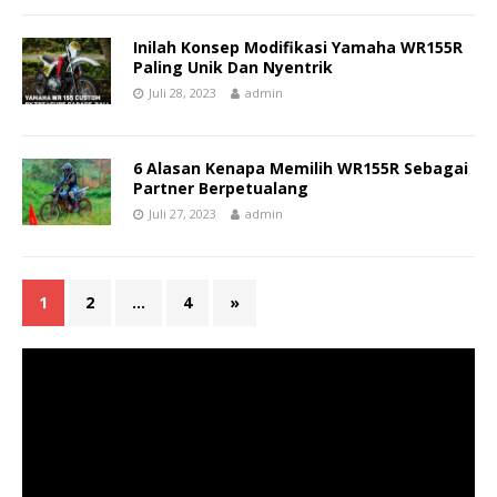
Inilah Konsep Modifikasi Yamaha WR155R
Paling Unik Dan Nyentrik
Juli 28, 2023
admin
6 Alasan Kenapa Memilih WR155R Sebagai
Partner Berpetualang
Juli 27, 2023
admin
1
2
…
4
»