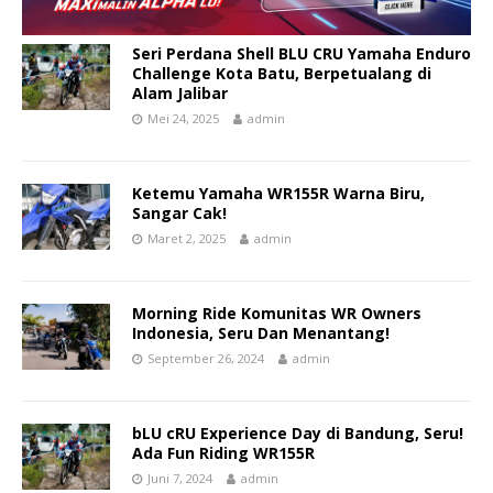
Seri Perdana Shell BLU CRU Yamaha Enduro
Challenge Kota Batu, Berpetualang di
Alam Jalibar
Mei 24, 2025
admin
Ketemu Yamaha WR155R Warna Biru,
Sangar Cak!
Maret 2, 2025
admin
Morning Ride Komunitas WR Owners
Indonesia, Seru Dan Menantang!
September 26, 2024
admin
bLU cRU Experience Day di Bandung, Seru!
Ada Fun Riding WR155R
Juni 7, 2024
admin