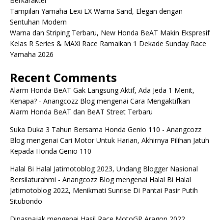
Berkarakter
Tampilan Yamaha Lexi LX Warna Sand, Elegan dengan
Sentuhan Modern
Warna dan Striping Terbaru, New Honda BeAT Makin Ekspresif
Kelas R Series & MAXi Race Ramaikan 1 Dekade Sunday Race
Yamaha 2026
Recent Comments
Alarm Honda BeAT Gak Langsung Aktif, Ada Jeda 1 Menit,
Kenapa? - Anangcozz Blog
mengenai
Cara Mengaktifkan
Alarm Honda BeAT dan BeAT Street Terbaru
Suka Duka 3 Tahun Bersama Honda Genio 110 - Anangcozz
Blog
mengenai
Cari Motor Untuk Harian, Akhirnya Pilihan Jatuh
Kepada Honda Genio 110
Halal Bi Halal Jatimotoblog 2023, Undang Blogger Nasional
Bersilaturahmi - Anangcozz Blog
mengenai
Halal Bi Halal
Jatimotoblog 2022, Menikmati Sunrise Di Pantai Pasir Putih
Situbondo
Dinaspajak
mengenai
Hasil Race MotoGP Aragon 2022,