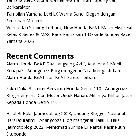
Yamaha Aerox Alpha Standar Warna Hitam, Sporty dan
Berkarakter
Tampilan Yamaha Lexi LX Warna Sand, Elegan dengan
Sentuhan Modern
Warna dan Striping Terbaru, New Honda BeAT Makin Ekspresif
Kelas R Series & MAXi Race Ramaikan 1 Dekade Sunday Race
Yamaha 2026
Recent Comments
Alarm Honda BeAT Gak Langsung Aktif, Ada Jeda 1 Menit,
Kenapa? - Anangcozz Blog
mengenai
Cara Mengaktifkan
Alarm Honda BeAT dan BeAT Street Terbaru
Suka Duka 3 Tahun Bersama Honda Genio 110 - Anangcozz
Blog
mengenai
Cari Motor Untuk Harian, Akhirnya Pilihan Jatuh
Kepada Honda Genio 110
Halal Bi Halal Jatimotoblog 2023, Undang Blogger Nasional
Bersilaturahmi - Anangcozz Blog
mengenai
Halal Bi Halal
Jatimotoblog 2022, Menikmati Sunrise Di Pantai Pasir Putih
Situbondo