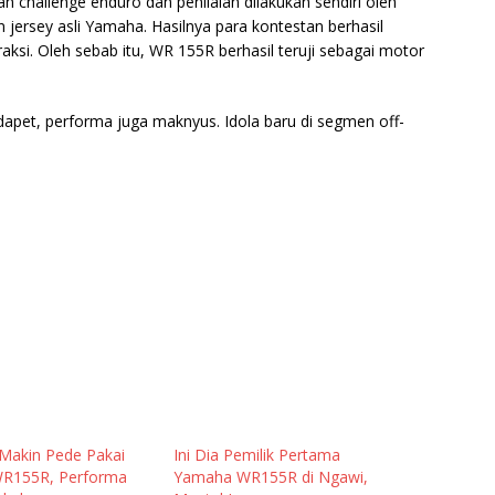
challenge enduro dan penilaian dilakukan sendiri oleh
ersey asli Yamaha. Hasilnya para kontestan berhasil
si. Oleh sebab itu, WR 155R berhasil teruji sebagai motor
pet, performa juga maknyus. Idola baru di segmen off-
Makin Pede Pakai
Ini Dia Pemilik Pertama
R155R, Performa
Yamaha WR155R di Ngawi,