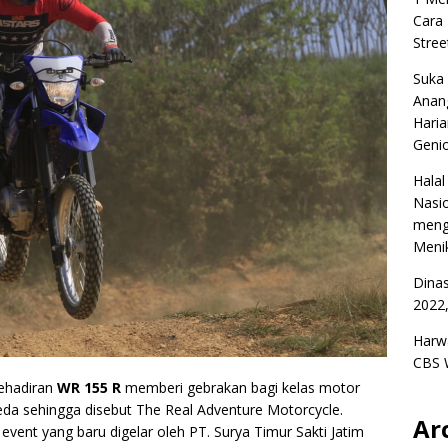
Cara
Stree
Suka
Anan
Haria
Geni
Halal
Nasio
meng
Menik
Dina
2022,
Harw
CBS 
ehadiran
WR 155 R
memberi gebrakan bagi kelas motor
beda sehingga disebut The Real Adventure Motorcycle.
Ar
event yang baru digelar oleh PT. Surya Timur Sakti Jatim