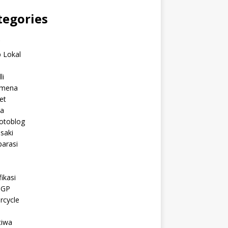
tegories
C
 Lokal
li
mena
et
a
otoblog
saki
arasi
l
ikasi
oGP
rcycle
tiwa