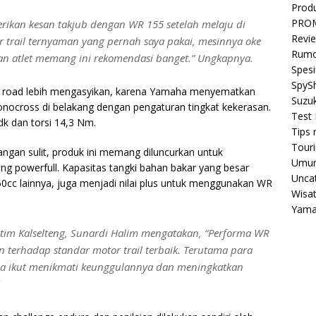
Prod
PRO
erikan kesan takjub dengan WR 155 setelah melaju di
Revi
r trail ternyaman yang pernah saya pakai, mesinnya oke
Rumo
dan atlet memang ini rekomendasi banget.” Ungkapnya.
Spesi
SpyS
 road lebih mengasyikan, karena Yamaha menyematkan
Suzuk
monocross di belakang dengan pengaturan tingkat kekerasan.
Test 
dk dan torsi 14,3 Nm.
Tips 
Tour
angan sulit, produk ini memang diluncurkan untuk
Umu
g powerfull. Kapasitas tangki bahan bakar yang besar
Unca
cc lainnya, juga menjadi nilai plus untuk menggunakan WR
Wisa
Yam
atim Kalselteng, Sunardi Halim mengatakan, “Performa WR
 terhadap standar motor trail terbaik. Terutama para
bisa ikut menikmati keunggulannya dan meningkatkan