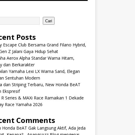
Cari
cent Posts
y Escape Club Bersama Grand Filano Hybrid,
Gen Z Jalani Gaya Hidup Sehat
ha Aerox Alpha Standar Warna Hitam,
y dan Berkarakter
ilan Yamaha Lexi LX Warna Sand, Elegan
an Sentuhan Modern
a dan Striping Terbaru, New Honda BeAT
 Ekspresif
s R Series & MAXi Race Ramaikan 1 Dekade
ay Race Yamaha 2026
cent Comments
m Honda BeAT Gak Langsung Aktif, Ada Jeda
it, Kenapa? - Anangcozz Blog
mengenai