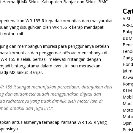
i Harmadji MX Sirkuit Kabupaten Banjar dan Sirkuit BMC
Ca
AISI
mperkenalkan WR 155 R kepada komunitas dan masyarakat
ARR
uan yang disuguhkan oleh WR 155 R kerap mendapat
Balap
 motor trail.
BBM
Benel
njung dan membangun impresi para penggunanya setelah
Feno
ika para komunitas dan penggemar offroad mencobanya di
Gadg
 WR 155 R selalu berhasil melewati rintangan dengan
Hond
enjadi bintang utama dalam event ini pun merasakan
Jatim
dji MX Sirkuit Banjar.
Kawa
Komp
R 155 R sangat menunjukan perbedaan, ditunjukan dari
KTM
ing dan spidometer sudah menggunakan digital dan
Mobi
da radiatornya yang tidak dimiliki oleh motor lain di
Modif
man dipakai dan juga irit.”
Mot
Moto
kapkan antusiasmenya terhadap Yamaha WR 155 R yang
Opini
spensinya.
Peris