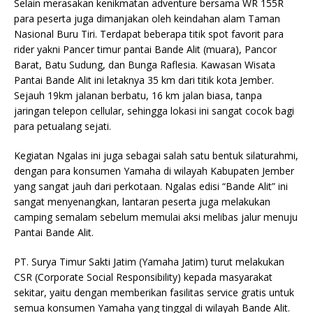
Selain merasakan kenikmatan adventure bersama WR 155R
para peserta juga dimanjakan oleh keindahan alam Taman
Nasional Buru Tiri. Terdapat beberapa titik spot favorit para
rider yakni Pancer timur pantai Bande Alit (muara), Pancor
Barat, Batu Sudung, dan Bunga Raflesia. Kawasan Wisata
Pantai Bande Alit ini letaknya 35 km dari titik kota Jember.
Sejauh 19km jalanan berbatu, 16 km jalan biasa, tanpa
jaringan telepon cellular, sehingga lokasi ini sangat cocok bagi
para petualang sejati.
Kegiatan Ngalas ini juga sebagai salah satu bentuk silaturahmi,
dengan para konsumen Yamaha di wilayah Kabupaten Jember
yang sangat jauh dari perkotaan. Ngalas edisi “Bande Alit” ini
sangat menyenangkan, lantaran peserta juga melakukan
camping semalam sebelum memulai aksi melibas jalur menuju
Pantai Bande Alit.
PT. Surya Timur Sakti Jatim (Yamaha Jatim) turut melakukan
CSR (Corporate Social Responsibility) kepada masyarakat
sekitar, yaitu dengan memberikan fasilitas service gratis untuk
semua konsumen Yamaha yang tinggal di wilayah Bande Alit.