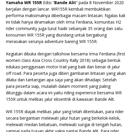
Yamaha WR 155R
Edisi “
Bande Alit
” pada 8 November 2020
berjalan dengan lancar. WR155R kembali membuktikan
performa maksimalnya diberbagai macam lintasan. Ngalas kali
ini tidak hanya diramaikan oleh Irma Ferdiana, komunitas H2
rider community juga turut hadir sebanyak 35 orang dan satu
konsumen WR 155R yang diundang untuk bergabung
merasakan serunya adventure bareng WR 155R.
Kegiatan dibuka dengan talkshow bersama Irma Ferdiana (first
women class Asia Cross Country Rally 2018) sebagai bentuk
edukasi penggunaan motor trail yang baik dan benar di jalur
off road. Para peserta juga diberi gambaran lintasan yang akan
dilalui dan tantangan apa saja yang akan dihadapi. Setelah
para peserta siap, mulailah dalam moment yang paling
ditunggu dalam acara ini yaitu riding experience bersama WR
155R untuk melibas jalur eksentrik di kawasan Bande Alit.
WR 155R diajak melibas jalur yang telah ditentukan, para rider
secara bergantian melewati jalur hutan yang berkelok-kelok,
melewati medan bebatuan, melewati sungai di tengah hutan,
sampai pada tujuan akhir yakni pantai Bande Alit. Para rider