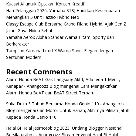
Kuasai AI untuk Ciptakan Konten Kreatif
Hari Pelanggan 2026, Yamaha STSJ Hadirkan Kesempatan
Menangkan 5 Unit Fazzio Hybrid Neo
Classy Escape Club Bersama Grand Filano Hybrid, Ajak Gen Z
Jalani Gaya Hidup Sehat
Yamaha Aerox Alpha Standar Warna Hitam, Sporty dan
Berkarakter
Tampilan Yamaha Lexi LX Warna Sand, Elegan dengan
Sentuhan Modern
Recent Comments
Alarm Honda BeAT Gak Langsung Aktif, Ada Jeda 1 Menit,
Kenapa? - Anangcozz Blog
mengenai
Cara Mengaktifkan
Alarm Honda BeAT dan BeAT Street Terbaru
Suka Duka 3 Tahun Bersama Honda Genio 110 - Anangcozz
Blog
mengenai
Cari Motor Untuk Harian, Akhirnya Pilihan Jatuh
Kepada Honda Genio 110
Halal Bi Halal Jatimotoblog 2023, Undang Blogger Nasional
Bersilaturahmi - Anangcozz Blog
mengenai
Halal Bi Halal