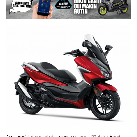
Assalamu’alaikum sobat anangcozz.com – PT Astra Honda