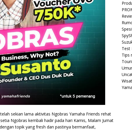
Prod
PRO
Revi
Rumo
Spesi
SpyS
Suzuk
Test 
Tips 
Tour
Umu
Unca
Wisa
Yam
elah sekian lama aktivitas Ngobras Yamaha Friends rehat
du setia Ngobras kembali hadir pada hari Kamis, Malam Jumat
engan topik yang fresh dan pastinya bermanfaat,