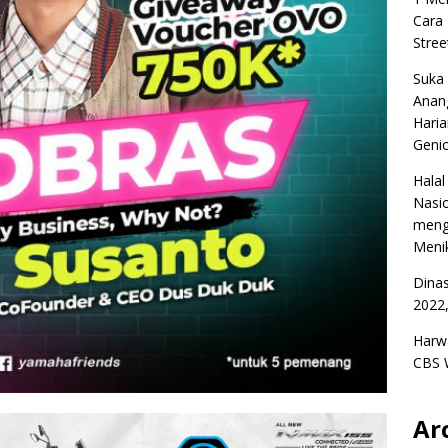
Cara
Stree
Suka
Anan
Haria
Geni
Halal
Nasio
meng
Menik
Dina
2022,
Harw
CBS 
Ar