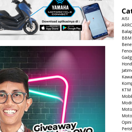
Ca
AISI
ARR
Balap
BBM
Benel
Feno
Gadg
Hond
Jatim
Kawa
Komp
KTM
Mobi
Modif
Mot
Moto
Opini
Peris