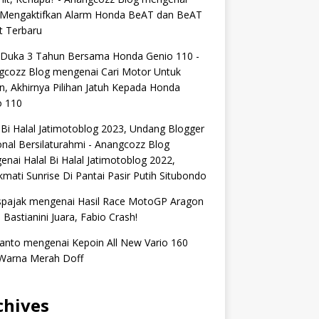
 Mengaktifkan Alarm Honda BeAT dan BeAT
t Terbaru
 Duka 3 Tahun Bersama Honda Genio 110 -
gcozz Blog
mengenai
Cari Motor Untuk
n, Akhirnya Pilihan Jatuh Kepada Honda
o 110
 Bi Halal Jatimotoblog 2023, Undang Blogger
nal Bersilaturahmi - Anangcozz Blog
enai
Halal Bi Halal Jatimotoblog 2022,
mati Sunrise Di Pantai Pasir Putih Situbondo
spajak
mengenai
Hasil Race MotoGP Aragon
 Bastianini Juara, Fabio Crash!
anto
mengenai
Kepoin All New Vario 160
Warna Merah Doff
chives