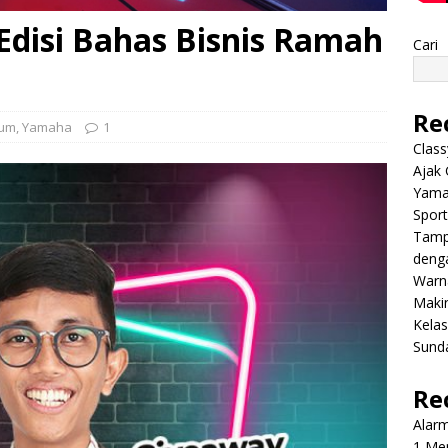
disi Bahas Bisnis Ramah
Cari
Re
um
,
Yamaha
1
Class
Ajak 
Yama
Sport
Tamp
deng
Warn
Makin
Kela
Sund
Re
Alar
1 Men