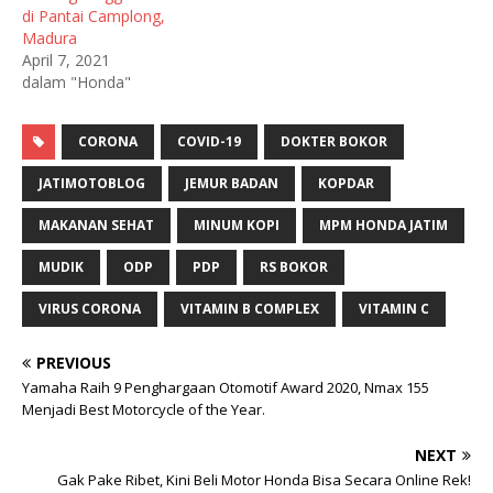
di Pantai Camplong,
Madura
April 7, 2021
dalam "Honda"
CORONA
COVID-19
DOKTER BOKOR
JATIMOTOBLOG
JEMUR BADAN
KOPDAR
MAKANAN SEHAT
MINUM KOPI
MPM HONDA JATIM
MUDIK
ODP
PDP
RS BOKOR
VIRUS CORONA
VITAMIN B COMPLEX
VITAMIN C
PREVIOUS
Yamaha Raih 9 Penghargaan Otomotif Award 2020, Nmax 155
Menjadi Best Motorcycle of the Year.
NEXT
Gak Pake Ribet, Kini Beli Motor Honda Bisa Secara Online Rek!